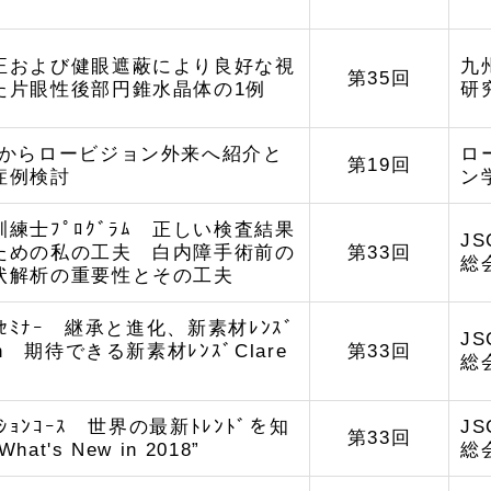
正および健眼遮蔽により良好な視
九
第35回
た片眼性後部円錐水晶体の1例
研
来からロービジョン外来へ紹介と
ロ
第19回
症例検討
ン
練士ﾌﾟﾛｸﾞﾗﾑ 正しい検査結果
J
ための私の工夫 白内障手術前の
第33回
総
状解析の重要性とその工夫
ｸﾞｾﾐﾅｰ 継承と進化、新素材ﾚﾝｽﾞ
J
on 期待できる新素材ﾚﾝｽﾞClare
第33回
総
ﾗｸｼｮﾝｺｰｽ 世界の最新ﾄﾚﾝﾄﾞを知
J
第33回
at's New in 2018”
総