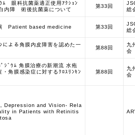
ｼﾞｳﾑ 眼科抗菌薬適正使用ｱｸｼｮﾝ
J
第33回
ﾝ 白内障 術後抗菌薬について
総
J
Patient based medicine
第33回
総
ｼﾞﾝによる角膜内皮障害を認めた一
九
第88回
会
ﾎﾟｼﾞｳﾑ 角膜治療の新潮流 水疱
九
・角膜感染症に対するｸﾛｽﾘﾝｷﾝ
第88回
会
, Depression and Vision- Rela
lity in Patients with Retinitis
AR
tosa