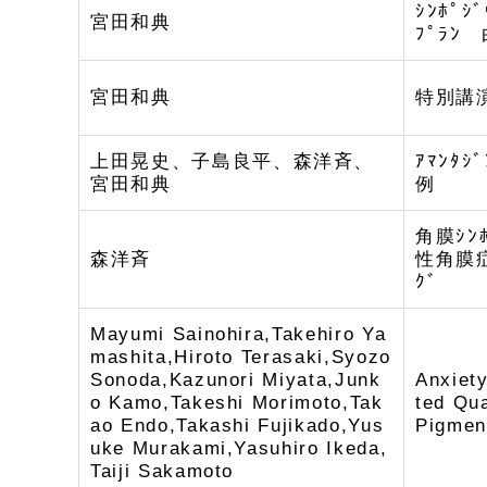
ｼﾝﾎﾟ
宮田和典
ﾌﾟﾗ
宮田和典
特別講演 
上田晃史、子島良平、森洋斉、
ｱﾏﾝﾀ
宮田和典
例
角膜ｼﾝ
森洋斉
性角膜症
ｸﾞ
Mayumi Sainohira,Takehiro Ya
mashita,Hiroto Terasaki,Syozo
Sonoda,Kazunori Miyata,Junk
Anxiety
o Kamo,Takeshi Morimoto,Tak
ted Qua
ao Endo,Takashi Fujikado,Yus
Pigmen
uke Murakami,Yasuhiro Ikeda,
Taiji Sakamoto