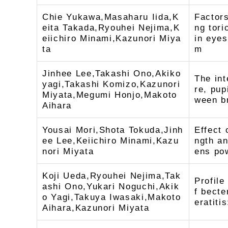
Chie Yukawa,Masaharu Iida,K
Factors
eita Takada,Ryouhei Nejima,K
ng tori
eiichiro Minami,Kazunori Miya
in eyes
ta
m
Jinhee Lee,Takashi Ono,Akiko
The int
yagi,Takashi Komizo,Kazunori
re, pup
Miyata,Megumi Honjo,Makoto
ween br
Aihara
Yousai Mori,Shota Tokuda,Jinh
Effect 
ee Lee,Keiichiro Minami,Kazu
ngth an
nori Miyata
ens pow
Koji Ueda,Ryouhei Nejima,Tak
Profile
ashi Ono,Yukari Noguchi,Akik
f becte
o Yagi,Takuya Iwasaki,Makoto
eratiti
Aihara,Kazunori Miyata