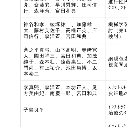
進行性円
亮、斎藤彩、早川秀輝、庄司信
ｸﾛｽﾘ
行、森洋斉、宮田和典
神谷和孝、綾塚祐二、加藤雄
機械学
大、藤村芙佐子、高橋正英、庄
討（第
司信行、森洋斉、宮田和典
検討）
斉之平真弓、山下高明、寺﨑寛
人、園田祥三、宮田和典、加茂
網膜色
純子、森本壮、遠藤高生、不二
視覚関
門尚、村上祐介、池田康博、坂
本泰二
李真煕、森洋斉、本坊正人、尾
ｽﾘｯﾄ
方美由紀、南慶一郎、宮田和典
皮細胞
ｲﾝｽﾄﾗ
子島良平
治療のﾀ
ｲﾝｽﾄﾗ