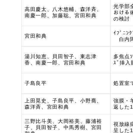
光学部全
高田慶太、八木悠輔、森洋斉、
おける
南慶一郎、加藤聡、宮田和典
の検討
ｲﾌﾞﾆﾝ
宮田和典
白内障
湯川知恵、貝田智子、東志津
多焦点ｿ
香、南慶一郎、宮田和典
ｽﾞ挿
子島良平
処置室
上田晃史、子島良平、小野喬、
強膜・
森洋斉、宮田和典
返した
三野比斗美、大岡裕美、藤浦裕
視放線
子、貝田智子、中馬秀樹、宮田
呈した