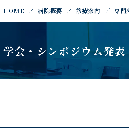
HOME
病院概要
診療案内
専門
の特徴
角膜クロスリンキング
角膜外来
角膜移植術
学会・シンポジウム発表
外来
糖尿病眼外来
来
眼形成・眼瞼外来
円孔
黄斑変性症
・乱視
腫