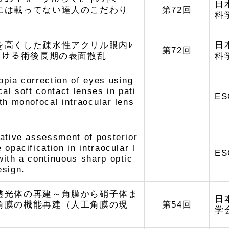
日
には載ってない達人のこだわり
第72回
科
～
を高くした疎水性アクリル眼内ﾚ
日
第72回
における術後長期の表面散乱
科
pia correction of eyes using
cal soft contact lenses in pati
ES
th monofocal intraocular lens
ative assessment of posterior
 opacification in intraocular l
ES
ith a continuous sharp optic
esign.
透光体の再建～角膜から硝子体ま
日
角膜の機能再建（人工角膜の現
第54回
学