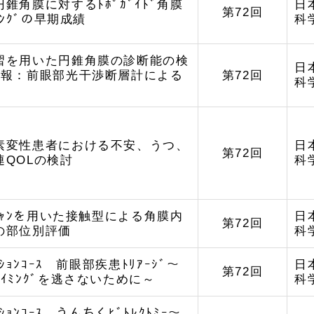
錐角膜に対するﾄﾎﾟｶﾞｲﾄﾞ角膜
日
第72回
ﾝｷﾝｸﾞの早期成績
科
習を用いた円錐角膜の診断能の検
日
1報：前眼部光干渉断層計による
第72回
科
素変性患者における不安、うつ、
日
第72回
連QOLの検討
科
ｽｷｬﾝを用いた接触型による角膜内
日
第72回
の部位別評価
科
ｸｼｮﾝｺｰｽ 前眼部疾患ﾄﾘｱｰｼﾞ～
日
第72回
ｲﾐﾝｸﾞを逃さないために～
科
ｸｼｮﾝｺｰｽ うんちくﾋﾞﾄﾚｸﾄﾐｰ～