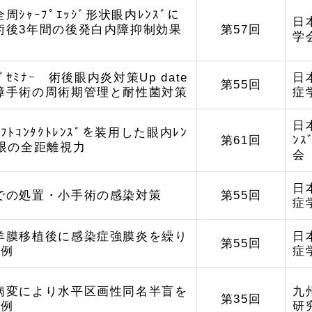
周ｼｬｰﾌﾟｴｯｼﾞ形状眼内ﾚﾝｽﾞに
日
術後3年間の後発白内障抑制効果
第57回
学
ｸﾞｾﾐﾅｰ 術後眼内炎対策Up date
日
第55回
手術の周術期管理と耐性菌対策
症
日本
ﾌﾄｺﾝﾀｸﾄﾚﾝｽﾞを装用した眼内ﾚﾝ
第61回
ﾝ
入眼の全距離視力
会
日
での処置・小手術の感染対策
第55回
症
羊膜移植後に感染症強膜炎を繰り
日
第55回
1例
症
病変により水平区画性同名半盲を
九
第35回
1例
研