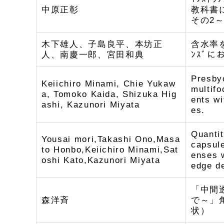
中原正彰
教科書
その2
木下雄人、子島良平、本坊正
含水率
人、南慶一郎、宮田和典
ﾝｽﾞ
Presbyo
Keiichiro Minami, Chie Yukaw
multifo
a, Tomoko Kaida, Shizuka Hig
ents wi
ashi, Kazunori Miyata
es.
Quantit
Yousai mori,Takashi Ono,Masa
capsule
to Honbo,Keiichiro Minami,Sat
enses w
oshi Kato,Kazunori Miyata
edge d
「中間
森洋斉
で～」
状）