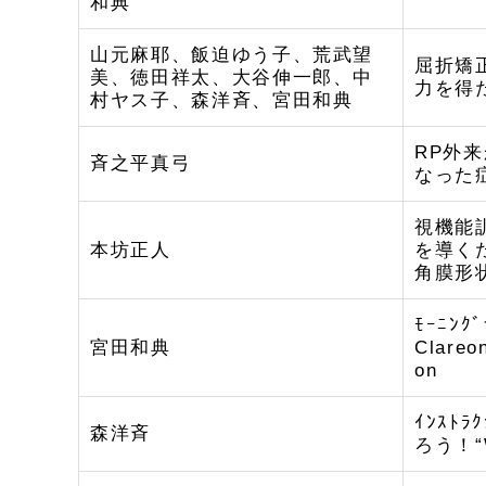
和典
山元麻耶、飯迫ゆう子、荒武望
屈折矯
美、徳田祥太、大谷伸一郎、中
力を得
村ヤス子、森洋斉、宮田和典
RP外
斉之平真弓
なった
視機能訓
本坊正人
を導く
角膜形
ﾓｰﾆﾝ
宮田和典
Clare
on
ｲﾝｽﾄ
森洋斉
ろう！“Wh