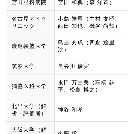
宮田眼科病院
宮田 和典（森 洋斉）
名古屋アイク
小島 隆司（中村 友昭、
リニック
西田 知也、
磯谷 尚輝）
鳥居 秀成（四倉 絵里
慶應義塾大学
沙）
筑波大学
長谷川 優実
永田 万由美（高橋 鉄
獨協医科大学
平、松島 博之）
北里大学（解
神谷 和孝
析・評価者）
大阪大学（解
後藤 聡